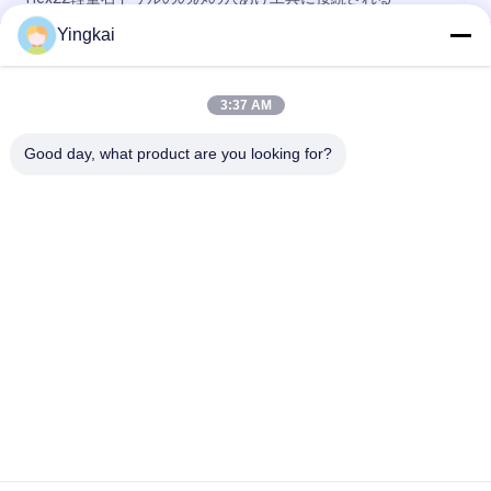
Yingkai
青い炭化タングステン平らなChipwaysはのみの穴あけ工具の先
を細くした
3:37 AM
7°石の訓練用具の炭化タングステンの高い耐久性はのみの穴あ
け工具の先を細くした
Good day, what product are you looking for?
人気カテゴリ
すべて
ロック掘削ツール
DTH の鋭い用具
ボタンの穴あけ工具
DTH のハンマー
自己の鋭いアンカ
DTH の穴あけ工具
ー・ボルト
引き込み式の穴あけ
ドリルのすねのアダ
工具
プター