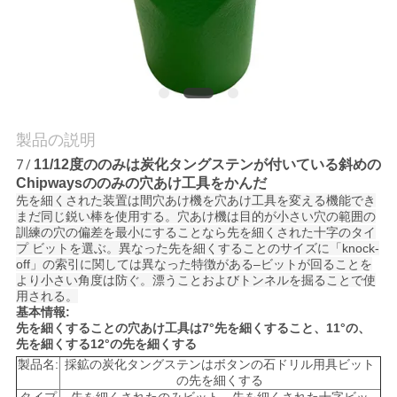
私
達
に
連
製品の説明
11/12度ののみは炭化タングステンが付いている斜めの
7 /
絡
Chipwaysののみの穴あけ工具をかんだ
先を細くされた装置は間穴あけ機を穴あけ工具を変える機能でき
し
まだ同じ鋭い棒を使用する。穴あけ機は目的が小さい穴の範囲の
訓練の穴の偏差を最小にすることなら先を細くされた十字のタイ
な
プ ビットを選ぶ。異なった先を細くすることのサイズに「knock-
off」の索引に関しては異なった特徴がある–ビットが回ることを
さ
より小さい角度は防ぐ。漂うことおよびトンネルを掘ることで使
用される。
基本情報:
い
先を細くすることの穴あけ工具は7°先を細くすること、11°の、
先を細くする12°の先を細くする
製品名:
採鉱の炭化タングステンはボタンの石ドリル用具ビット
引
の先を細くする