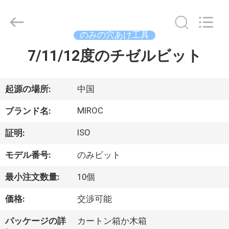
ヤ
ー.
Copyright
©
2014
のみの穴あけ工具
-
2026
KSQ
7/11/12度のチゼルビット
家
Technologies
(Beijing)
Co.
Ltd.
All
製
起源の場所:
中国
Rights
Reserved.
品
MIROC
ブランド名:
ISO
証明:
私
モデル番号:
のみビット
達
最小注文数量:
10個
に
価格:
交渉可能
つ
パッケージの詳
カートン箱か木箱