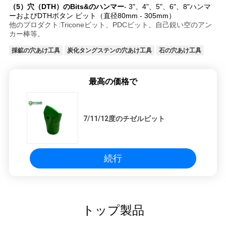
（5）穴（DTH）のBits&のハンマー
- 3"、4"、5"、6"、8"ハンマ
ーおよびDTHボタン ビット（直径80mm - 305mm）
他のプロダクト:Triconeビット、PDCビット、自己鋭い空のアン
カー棒等。
採鉱の穴あけ工具
炭化タングステンの穴あけ工具
石の穴あけ工具
最高の価格で
7/11/12度のチゼルビット
続行
トップ製品