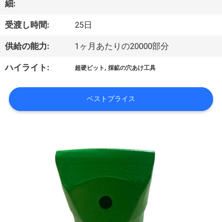
い
細:
て
受渡し時間:
25日
供給の能力:
1ヶ月あたりの20000部分
工
,
ハイライト:
超硬ビット
採鉱の穴あけ工具
場
旅
ベストプライス
行
品
質
管
理