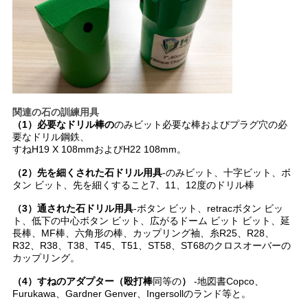
関連の石の訓練用具
（1）必要なドリル棒の
のみビット必要な棒およびプラグ穴の必
要なドリル鋼鉄、
すねH19 X 108mmおよびH22 108mm。
（2）先を細くされた石ドリル用具
-のみビット、十字ビット、ボ
タン ビット、先を細くすること7、11、12度のドリル棒
（3）通された石ドリル用具
-ボタン ビット、retracボタン ビッ
ト、低下の中心ボタン ビット、広がるドーム ビット ビット、延
長棒、MF棒、六角形の棒、カップリング袖、糸R25、R28、
R32、R38、T38、T45、T51、ST58、ST68のクロスオーバーの
カップリング。
（4）すねのアダプター（殴打棒
同等の
）
-地図書Copco、
Furukawa、Gardner Genver、Ingersollのランド等と。