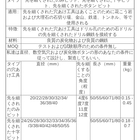
タイプ
先を細くされたのみビット、先を細くされた十字ビッ
用
ト、先を細くされたボタン ビット
適用::
先を細くされた穴あけ工具はあくことのために花こう岩
を
および大理石の石切り場、金山、鉄道、トンネル、等で
使用される
特徴:
先を細くされた穴あけ工具はドリル孔のための石ドリル
要
の先を細くされたドリル鋼鉄を接続する
材料:
良質の炭化物および良質の鋼鉄
求
MOQ:
テストおよび試験順序のための条件無し
私達は直径、数空気穴および炭化物ボタンの形のあなたの条件に
し
従って設計し、製造してもいい。
タイプ
直径（mm）
先を細
長さ（mm）
重量
な
の穴あ
くする
（kg）
け工具
ことの
さ
角度
（程
度）
い
先を細
20/22/28/30/32/34/
4度6
50/55/60/71/80
0.15 -
36/38/40
0.45
くされ
度7度
たのみ
11度
地
ビット
12度
先を細
24/26/28/30/32/33/34/35/36
50/55/60/71/80
0.18 -
/3/38/40/42/48/50/55
0.7
くされ
図
た十字
ビット