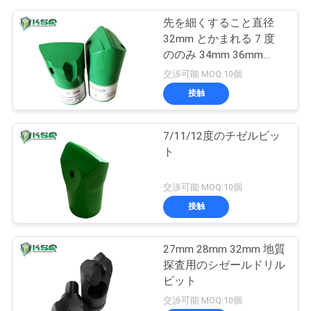
先を細くすること直径
32mm とかまれる 7 度
ののみ 34mm 36mm
38mm 40mm 42mm
交渉可能 MOQ:10個
接触
7/11/12度のチゼルビッ
ト
交渉可能 MOQ:10個
接触
27mm 28mm 32mm 地質
探査用のシゼールドリル
ビット
交渉可能 MOQ:10個