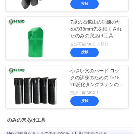
接触
7度の石鉱山の訓練のた
めの38mm先を細くされ
たのみの穴あけ工具
交渉可能 MOQ:50部分
接触
小さい穴のハード ロッ
クの訓練のためのTc15-
20炭化タングステンの
のみの穴あけ工具
交渉可能 MOQ:1
接触
のみの穴あけ工具
Hex22軽量石ドリルののみの穴あけ工具に接続される