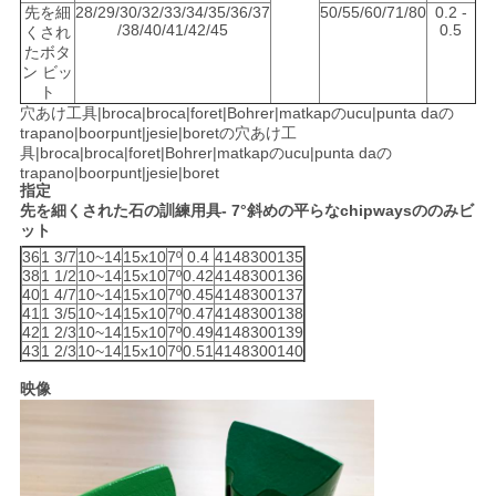
先を細
28/29/30/32/33/34/35/36/37
50/55/60/71/80
0.2 -
PRIVACY
/38/40/41/42/45
0.5
くされ
たボタ
POLICY
ン ビッ
ト
穴あけ工具|broca|broca|foret|Bohrer|matkapのucu|punta daの
trapano|boorpunt|jesie|boretの穴あけ工
具|broca|broca|foret|Bohrer|matkapのucu|punta daの
trapano|boorpunt|jesie|boret
指定
先を細くされた石の訓練用具- 7°斜めの平らなchipwaysののみビ
ット
36
1 3/7
10~14
15x10
7º
0.4
4148300135
38
1 1/2
10~14
15x10
7º
0.42
4148300136
40
1 4/7
10~14
15x10
7º
0.45
4148300137
41
1 3/5
10~14
15x10
7º
0.47
4148300138
42
1 2/3
10~14
15x10
7º
0.49
4148300139
43
1 2/3
10~14
15x10
7º
0.51
4148300140
映像