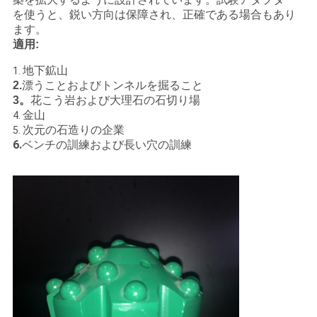
を使うと、鋭い方向は保障され、正確である場合もあり
ます。
適用:
地下鉱山
1.
トンネルを掘ること
2.
漂うことおよび
花こう岩
および大理石の石切り場
3。
金山
4.
次元の石造りの企業
5.
6.
ベンチの訓練
および長い穴の訓練