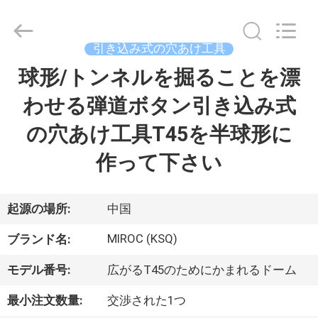
ヤ
ー.
Copyright
©
2014
引き込み式の穴あけ工具
-
2026
KSQ
球形/トンネルを掘ることを漂
家
Technologies
(Beijing)
Co.
わせる弾道ボタン引き込み式
Ltd.
All
製
Rights
の穴あけ工具T45を半球形に
Reserved.
品
作って下さい
私
起源の場所:
中国
達
MIROC (KSQ)
ブランド名:
に
モデル番号:
広がるT45のためにかまれるドーム
つ
最小注文数量:
交渉された1つ