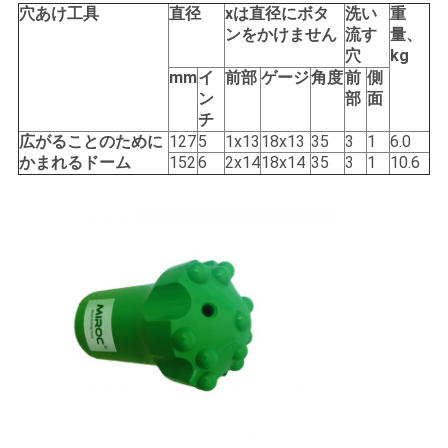
穴あけ工具
直径
xは直径にボタ
洗い
重
用
ンをかけません
流す
量、
穴
kg
を
mm
イ
前部
ゲージ
角度
前
側
要
ン
部
面
チ
求
広がることのために
127
5
1x13
18x13
35
3
1
6.0
かまれるドーム
152
6
2x14
18x14
35
3
1
10.6
し
な
さ
い
地
図