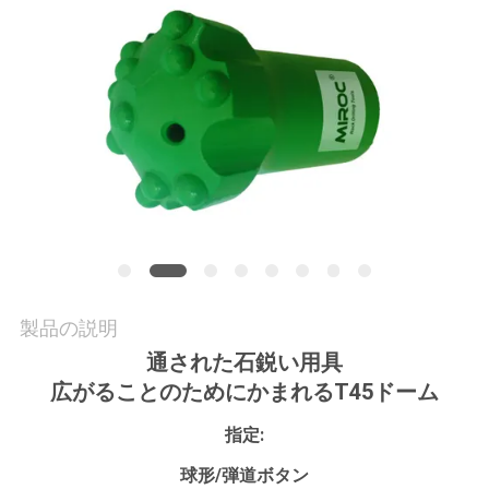
私
達
に
連
絡
し
な
製品の説明
さ
通された石鋭い用具
い
広がることのためにかまれるT45ドーム
指定:
引
球形/弾道ボタン