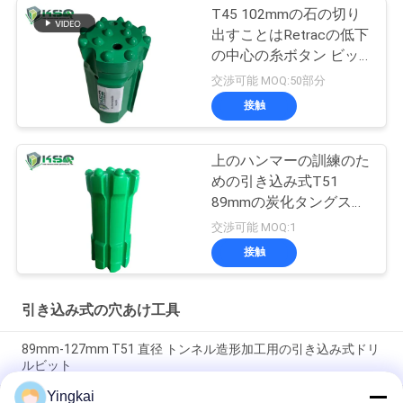
T45 102mmの石の切り
出すことはRetracの低下
の中心の糸ボタン ビッ
トに用具を使う
交渉可能 MOQ:50部分
接触
上のハンマーの訓練のた
めの引き込み式T51
89mmの炭化タングステ
ンボタン ビット
交渉可能 MOQ:1
接触
引き込み式の穴あけ工具
89mm-127mm T51 直径 トンネル造形加工用の引き込み式ドリ
ルビット
Yingkai