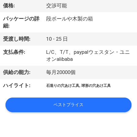
い
価格:
交渉可能
て
パッケージの詳
段ボールや木製の箱
細:
工
受渡し時間:
10 - 25 日
場
支払条件:
L/C、T/T、paypalウェスタン・ユニ
旅
オンalibaba
行
供給の能力:
毎月20000個
,
ハイライト:
石造りの穴あけ工具
球形の穴あけ工具
品
質
ベストプライス
管
理