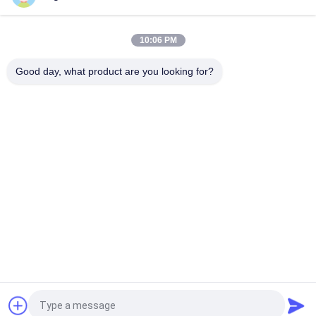
T51-89mm リトラック ウォルフスタン・カービッドドリルビ
ット 長期間のドリリング性能
10:06 PM
直径127mm T51 リトラックボタンビット 普通とリトラックタ
イプボディ販売
Good day, what product are you looking for?
人気カテゴリ
すべて
ロック掘削ツール
DTH の鋭い用具
ボタンの穴あけ工具
DTH のハンマー
自己の鋭いアンカ
DTH の穴あけ工具
ー・ボルト
引き込み式の穴あけ
ドリルのすねのアダ
工具
プター
見積依頼