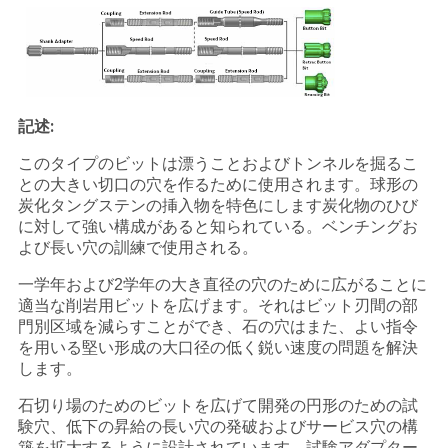
PRIVACY
POLICY
記述:
このタイプのビットは漂うことおよびトンネルを掘るこ
との大きい切口の穴を作るために使用されます。球形の
炭化タングステンの挿入物を特色にします炭化物のひび
に対して強い構成があると知られている。ベンチングお
よび長い穴の訓練で使用される。
一学年および2学年の大き直径の穴のために広がることに
適当な削岩用ビットを広げます。それはビット刃間の部
門別区域を減らすことができ、石の穴はまた、よい指令
を用いる堅い形成の大口径の低く鋭い速度の問題を解決
します。
石切り場のためのビットを広げて開発の円形のための試
験穴、低下の昇給の長い穴の発破およびサービス穴の構
築を拡大するように設計されています。試験アダプター