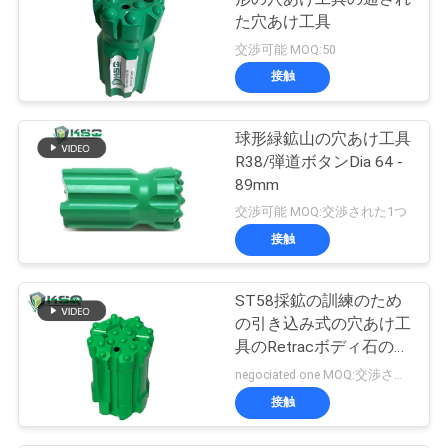
た穴あけ工具
交渉可能 MOQ:50
接触
球形緑鉱山の穴あけ工具
R38/弾道ボタンDia 64 -
89mm
交渉可能 MOQ:交渉された1つ
接触
ST58採鉱の訓練のため
の引き込み式の穴あけ工
具のRetracボディ石の穴
あけ工具
negociated one MOQ:交渉された1つ
接触