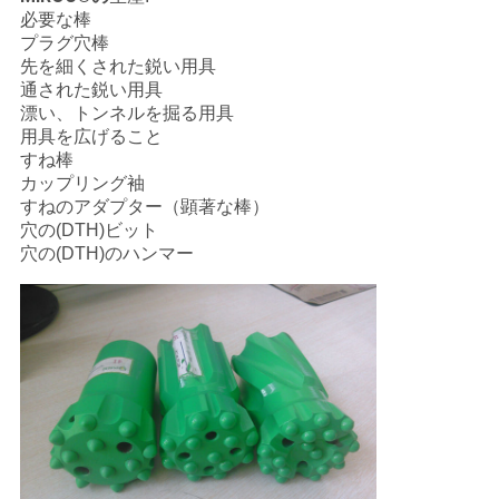
必要な棒
プラグ穴棒
先を細くされた鋭い用具
通された鋭い用具
漂い、トンネルを掘る用具
用具を広げること
すね棒
カップリング袖
すねのアダプター（顕著な棒）
穴の(DTH)ビット
穴の(DTH)のハンマー