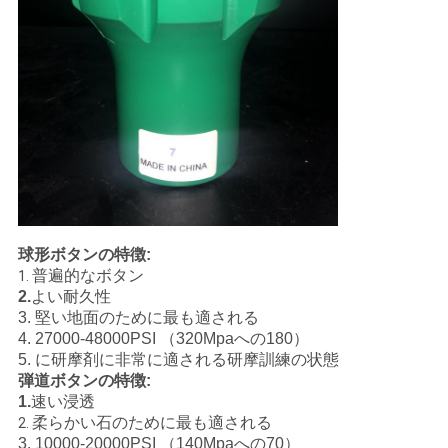
球形ボタンの特徴:
普遍的なボタン
1.
2.
よい耐久性
3. 堅い地面のために最も適される
4. 27000-48000PSI （320Mpaへの180）
5. に研摩剤に非常に適される研摩訓練の状態
弾道ボタンの特徴:
1.
速い浸透
柔らかい石のために最も適される
2.
3. 10000-20000PSI （140Mpaへの70）