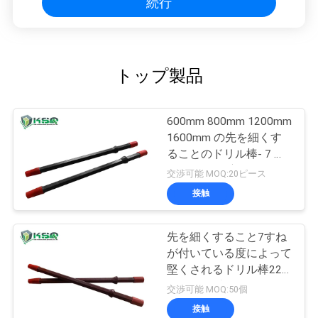
続行
トップ製品
600mm 800mm 1200mm
1600mm の先を細くす
ることのドリル棒- 7 つ
の 11 の 12 度
交渉可能 MOQ:20ピース
接触
先を細くすること7すね
が付いている度によって
堅くされるドリル棒22 x
108mmの直径600mm-
交渉可能 MOQ:50個
6000mm
接触