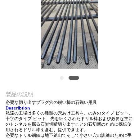
私
達
に
連
絡
し
な
製品の説明
さ
必要な切り出すプラグ穴の鋭い棒の石鋭い用具
Describtion
い
私達の工場は多くの種類の穴あけ工具を、のみのタイプ ビット、
十字のタイプ ビット、先を細くされたドリル棒および必要な主に
のトンネルを掘る石炭切断切り出すことの石切断のために採鉱使
用されるドリル棒を含む、提供できます。
引
必要なドリル鋼鉄は地下鉱山でそして小さい穴の訓練のために手