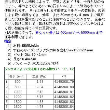
持ち型のドリル機械によって、空気足の石ドリル、手持ち型の石
用
ドリル、等のような小さい力の石ドリルによって装備されていて
使用されます。 それは減らします影響エネルギーの費用を、改善
を
します鋭い速度をでき、効率、また 30mm から 41mm まで退屈
させた穴径を通常あけることに使用することができます。 必要な
要
ドリル鋼鉄に関して、鋼鉄材料の質および炭化タングステンはよ
く鋭い性能を得て非常に重要です。
別の適用に従って、
異なった長さは 400mm から 5000mm まで
求
通常
利用できます
。
指定
し
（1）材料: 55SiMnMo
（2）すねのサイズ: プラグ穴の棒を含む hex19/22/25mm
な
（3）ビット Dia: 30-41mm
（4）長さ: 0.4m-5m…
さ
（5）パッケージ: 木の場合/束/木枠
ジンクスによって先を細くされる棒の 7 °、11°、12°
い
長さ（mm）
重量（Kg）
PN.
600
1.93
4148300179
1
2
800
2.54
4148300180
地
3
1000
3.15
4148300181
4
1200
3.76
4148300182
図
5
1500
4.68
4148300183
6
1600
4.98
4148300184