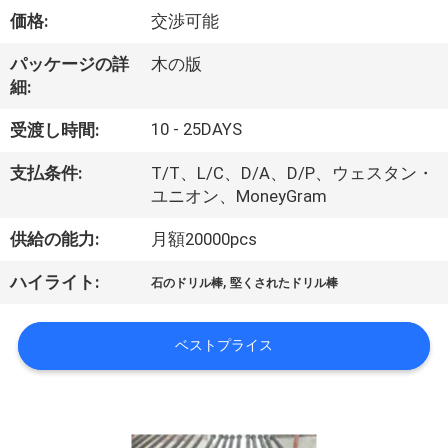
い
価格:
交渉可能
て
パッケージの詳
木の版
細:
工
10 - 25DAYS
受渡し時間:
場
支払条件:
T/T、L/C、D/A、D/P、ウェスタン・
旅
ユニオン、MoneyGram
行
供給の能力:
月額20000pcs
,
ハイライト:
石のドリル棒
堅くされたドリル棒
品
質
ベストプライス
管
理