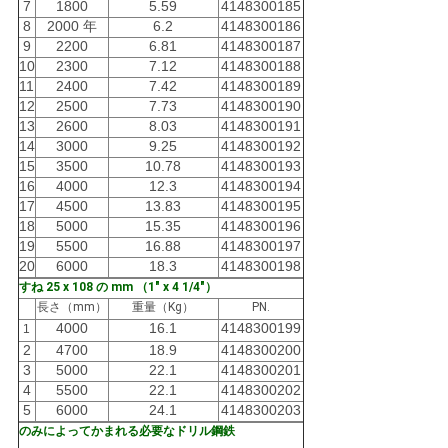
7
1800
5.59
4148300185
PRIVACY
8
2000 年
6.2
4148300186
9
2200
6.81
4148300187
POLICY
10
2300
7.12
4148300188
11
2400
7.42
4148300189
12
2500
7.73
4148300190
13
2600
8.03
4148300191
14
3000
9.25
4148300192
15
3500
10.78
4148300193
16
4000
12.3
4148300194
17
4500
13.83
4148300195
18
5000
15.35
4148300196
19
5500
16.88
4148300197
20
6000
18.3
4148300198
すね 25 x 108 の mm （1" x 4 1/4"）
長さ（mm）
重量（Kg）
PN.
4000
16.1
4148300199
1
2
4700
18.9
4148300200
3
5000
22.1
4148300201
4
5500
22.1
4148300202
5
6000
24.1
4148300203
のみによってかまれる必要なドリル鋼鉄