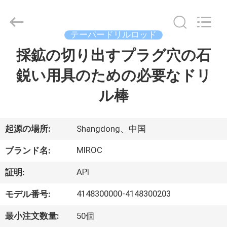
ヤ
ー.
Copyright
©
2014
テーパードリルロッド
-
2026
KSQ
採鉱の切り出すプラグ穴の石
家
Technologies
(Beijing)
Co.
鋭い用具のための必要なドリ
Ltd.
All
製
Rights
ル棒
Reserved.
品
起源の場所:
Shangdong、中国
私
MIROC
ブランド名:
達
API
証明:
に
4148300000-4148300203
モデル番号:
つ
最小注文数量:
50個