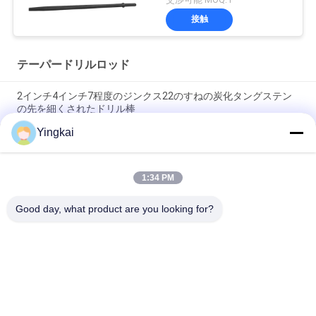
接触
テーパードリルロッド
2インチ4インチ7程度のジンクス22のすねの炭化タングステン
の先を細くされたドリル棒
Yingkai
用具によって先を細くされるドリル棒7 11および12の切り出す
こと程度の耐久の六角形の石
1:34 PM
11程度610mm-8000mmの長さ鉱山の石の六角形の空の鋼鉄先
を細くされたドリル棒
Good day, what product are you looking for?
人気カテゴリ
すべて
ロック掘削ツール
DTH の鋭い用具