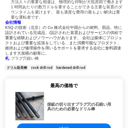
方法人々の重要な相違は、物理的な抑制が大抵原因で働きます
1 時間あたりの数万ドルを要することができる主要な装置のダ
ウンタイムを避けます。 最も適度な費用の最もよい解決は重
要な運転者です。
会社情報
KSQ の技術（北京）の Co.株式会社中国からの材料、部品、特に
設計されている完成品、/設計された装置およびサービスの供給で
重要な経験およびノウーハウがあります。 会社は媒体にプロジェ
クトおよび重要な拡張をしている、また消費可能なプロダクト、
維持および修理操作を用いるサポートを要求する会社に食料調達
します大規模の顧客に。
札
:
プラグ穴鋭い棒
ドリル延長棒
rock drill rod
hardened drill rod
最高の価格で
採鉱の切り出すプラグ穴の石鋭い用
具のための必要なドリル棒