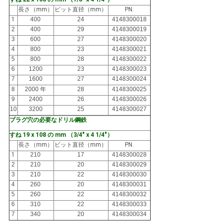
長さ（mm）
ビット直径（mm）
PN.
1
400
24
4148300018
2
400
29
4148300019
3
600
27
4148300020
4
800
23
4148300021
5
800
28
4148300022
6
1200
23
4148300023
7
1600
27
4148300024
8
2000 年
28
4148300025
9
2400
26
4148300026
10
3200
25
4148300027
プラグ穴の必要なドリル鋼鉄
すね 19 x 108 の mm （3/4" x 4 1/4"）
長さ（mm）
ビット直径（mm）
PN.
1
210
17
4148300028
2
210
20
4148300029
3
210
22
4148300030
4
260
20
4148300031
5
260
22
4148300032
6
310
22
4148300033
7
340
20
4148300034