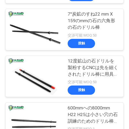
7°炭鉱のすね22 mm X
159のmmの石の六角形
の石のドリル棒
交渉可能 MOQ:50
接触
12度鉱山の石ドリルを
製粉するCNCは先を細く
されたドリル棒に用具を
使う
交渉可能 MOQ:50
接触
600mmへの8000mm
H22 H25は小さい穴の石
訓練のためのドリル棒の
先を細くした
交渉可能 MOQ:1