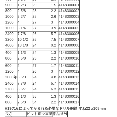
500
1 2/3
29
1.5
4148300001
PRIVACY
800
2 5/8
28
2.2
4148300002
POLICY
1000
3 2/7
28
2.6
4148300003
1200
4
27
3
4148300004
1600
5 1/4
27
3.9
4148300005
2400
7 7/8
26
5.7
4148300006
3200
10 1/2
25
7.5
4148300007
4000
13 1/8
24
9.2
4148300008
400
1 1/3
24
1.3
4148300009
800
2 5/8
23
2.2
4148300010
600
2
27
1.7
4148300011
1200
4
26
3
4148300012
2000年
6 5/9
24
4.8
4148300013
2400
7 7/8
24
5.7
4148300014
2700
8 6/7
24
6.3
4148300015
400
1 1/3
35
1.3
4148300016
800
2 5/8
34
2.2
4148300017
H19のみによってかまれる必要なドリル鋼鉄
-
すね22 x108mm
長さ
ビット直径
重量
部品番号