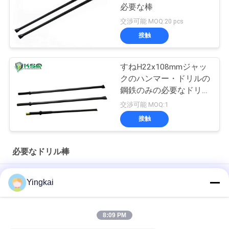
必要な棒
交渉可能 MOQ:20 pcs
接触
すねH22x108mmジャッ
クのハンマー・ドリルの
鋼鉄のみの必要なドリル
棒
交渉可能 MOQ:1
接触
必要なドリル棒
石切り場鉱山は必要なドリル棒の炭化タングステンのひっくり
Yingkai
返されたすねののみのタイプに用具を使います
CNCの製粉の地下採鉱の石のドリル棒
8:09 PM
h22クロムのモリブデン鋼鉄必要なドリル棒の熱処理プロセス