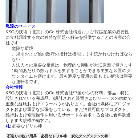
私達の
サービス
KSQの技術（北京）のCo.株式会社構造および採鉱産業の必要性
に食料調達する次の独特な問題へ解決を提供することの考察の会
社です:
危険な環境
、規則および他の政府の指針は機能します続かれなければなら
ない
方法人々の重要な相違は、物理的な抑制が大抵原因で働きます
1時間あたりの数万ドルを要することができる主要な装置のダ
ウンタイムを避けます。最も適度な費用の最もよい解決は重要
な運転者です。
会社情報
KSQの技術（北京）のCo.株式会社中国からの材料、部品、特に
設計されている完成品、/設計された装置およびサービスの供給で
重要な経験およびノウーハウがあります。会社は媒体にプロジェ
クトおよび重要な拡張をしている、また消費可能なプロダクト、
維持および修理操作を用いるサポートを要求する会社に食料調達
します大規模の顧客に。
札:
必要なドリル棒
石造りの鋭い用具
必要なドリル棒
炭化タングステンの棒