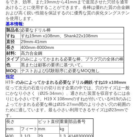
をでき、効率、また19mmから41mmまで退屈させた穴径を通常
用
あけることに使用することができます。各棒は優れた質の合金鋼
および高く鋭い性能を保証するのに優秀な質の炭化タングステン
を
を使用します。
基本情報:
要
製品名:
必要なドリル棒
すね
すね19mm x108mm、Shank22x108mm
求
直径
29mm-41mm
長さ
400mm-8000mm
材料:
高力合金鋼
し
タイプ
のみによってかまれる必要な棒、プラグ穴の全体の棒
色
黒または顧客の要求に基づいて。
な
MOQ:
テストおよび試験順序に必要なMOQ無し
指定
さ
H19-
のみによってかまれる必要なドリル鋼鉄
-
すね19 x108mm
従って次元の石造りの切り出す企業の中では、穴のサイズは一般
い
にかなり小さく（Ø25-34mm）、通された装置を収容するには余
りにも小さいです。H19 X 108mmのすねが付いているH19のみに
よってかまれる必要な棒はØ25-27mm間のより小さい穴の範囲の
ために適しています。最も小さい利用できるサイズはØ23mmで
地
す。
長さ
ビット直径
重量
部品番号
図
mm
フィート
mm
kg
400
1 1/3
29
1.3
4148300000