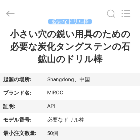
ヤ
ー.
Copyright
©
2014
必要なドリル棒
-
2026
KSQ
小さい穴の鋭い用具のための
家
Technologies
(Beijing)
Co.
必要な炭化タングステンの石
Ltd.
All
製
Rights
鉱山のドリル棒
Reserved.
品
起源の場所:
Shangdong、中国
私
MIROC
ブランド名:
達
API
証明:
に
モデル番号:
必要なドリル棒
つ
最小注文数量:
50個