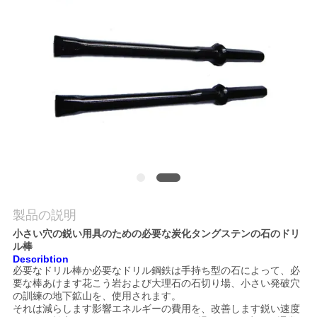
私
達
に
連
絡
し
な
製品の説明
さ
小さい穴の鋭い用具のための必要な炭化タングステンの石のドリ
ル棒
い
Describtion
必要なドリル棒か必要なドリル鋼鉄は手持ち型の石によって、必
要な棒あけます花こう岩および大理石の石切り場、小さい発破穴
の訓練の地下鉱山を、使用されます。
引
それは減らします影響エネルギーの費用を、改善します鋭い速度