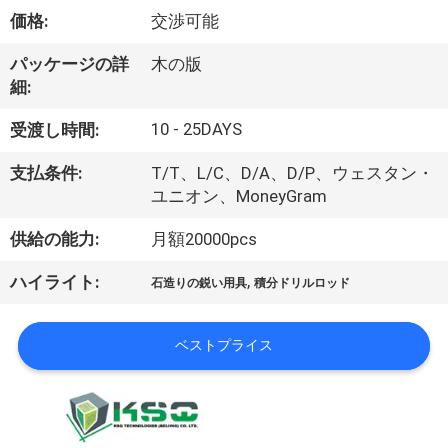
い
価格:
交渉可能
て
パッケージの詳
木の版
細:
工
10 - 25DAYS
受渡し時間:
場
支払条件:
T/T、L/C、D/A、D/P、ウェスタン・
旅
ユニオン、MoneyGram
行
供給の能力:
月額20000pcs
,
ハイライト:
石造りの鋭い用具
積分ドリルロッド
品
質
ベストプライス
管
理