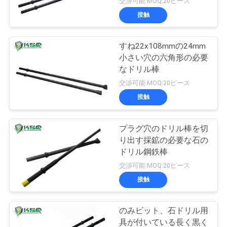
交渉可能 MOQ:20ピース
接触
すね22x108mmの24mm
小さい穴の六角形の必要
なドリル棒
交渉可能 MOQ:20ピース
接触
プラグ穴のドリル棒を切
り出す採鉱の必要な石の
ドリル鋼鉄棒
交渉可能 MOQ:20ピース
接触
のみビット、石ドリル用
具が付いている長く黒く