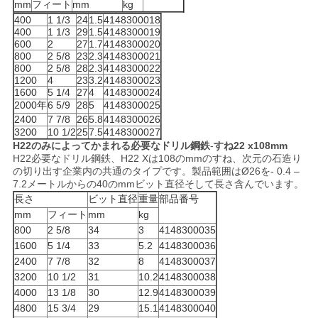
mm
フィート
mm
kg
400
1 1/3
24
1.5
4148300018
400
1 1/3
29
1.5
4148300019
600
2
27
1.7
4148300020
800
2 5/8
23
2.3
4148300021
800
2 5/8
28
2.3
4148300022
1200
4
23
3.2
4148300023
1600
5 1/4
27
4
4148300024
2000年
6 5/9
28
5
4148300025
2400
7 7/8
26
5.8
4148300026
3200
10 1/2
25
7.5
4148300027
H22のみによってかまれる必要なドリル鋼鉄
-
すね22 x108mm
H22必要なドリル鋼鉄、H22 Xは108のmmのすね、次元の石造り
の切り出す企業内の共通のタイプです。製品範囲はØ26を- 0.4 –
7.2メートルからの40のmmビット直径そして長さ含んでいます。
長さ
ビット直径
重量
部品番号
mm
フィート
mm
kg
800
2 5/8
34
3
4148300035
1600
5 1/4
33
5.2
4148300036
2400
7 7/8
32
8
4148300037
3200
10 1/2
31
10.2
4148300038
4000
13 1/8
30
12.9
4148300039
4800
15 3/4
29
15.1
4148300040