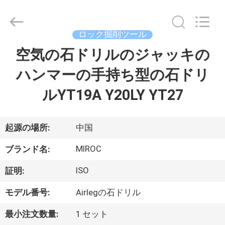
ヤ
ー.
Copyright
©
2014
ロック掘削ツール
-
2026
KSQ
空気の石ドリルのジャッキの
家
Technologies
(Beijing)
Co.
ハンマーの手持ち型の石ドリ
Ltd.
All
製
Rights
ルYT19A Y20LY YT27
Reserved.
品
起源の場所:
中国
私
MIROC
ブランド名:
達
ISO
証明:
に
モデル番号:
Airlegの石ドリル
つ
最小注文数量:
1 セット