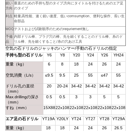
鋭い
垂直のための手持ち型のタイプ;方向にタイトルを付けるためのエア足
PRIVACY
方向
のタイプ
利点
軽量;高性能、速く鋭い速度、低いcomsumption、便利な操作、長い生
POLICY
命部品
MOQ
テストおよび試験順序のためのrequriement無し
予備
内部ドリル棒、プラグ穴の棒、先を細くすることのドリル棒、糸のド
品
リル棒、先を細くすること/糸の穴あけ工具
空気の石ドリルのジャッキのハンマー/手動の石ドリルの指定
手持ち型の石ドリル
Y6
Y8
Y20
Y24
Y26
YH24
重量（kg）
6
8
18
24
26
24
空気消費（L/s）
≤9.5
9.5
25
55
≤47
55
ドリル孔の直径
20
20-24
34-42
34-42
34-42
34-42
（mm）
Max.drillingの深さ
0.5
0.5
3
3
5
5
（mm）
すね（mm）
15X88
22x108
22x108
22x108
22x108
22x108
エア足の石ドリル
YT19A
Y20LY
YT24
YT27
YT28
YT29A
重量（kg）
18
18
24
24
26
26.5