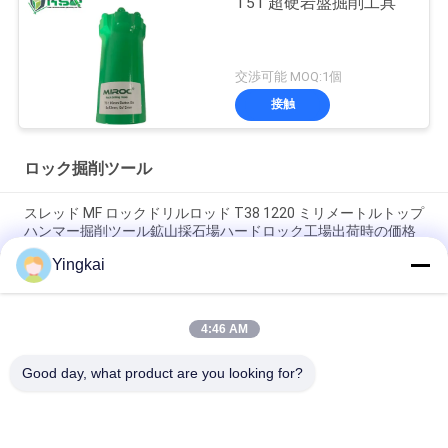
T51 超硬岩盤掘削工具
交渉可能 MOQ:1個
接触
ロック掘削ツール
スレッド MF ロックドリルロッド T38 1220 ミリメートルトップ
ハンマー掘削ツール鉱山採石場ハードロック工場出荷時の価格
Yingkai
445mm COP 131 T38 漂流型シェンクアダプタ 高強度合金鋼 水
力石穴用
4:46 AM
高品質 R32-R32 カップリングスリーブトップハンマー削岩管ね
じ接続メーカー
Good day, what product are you looking for?
人気カテゴリ
すべて