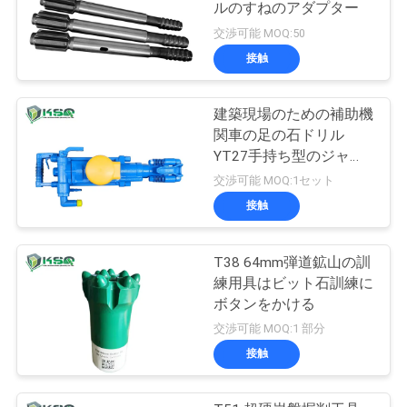
ルのすねのアダプター
交渉可能 MOQ:50
接触
建築現場のための補助機
関車の足の石ドリル
YT27手持ち型のジャッ
クのハンマー
交渉可能 MOQ:1セット
接触
T38 64mm弾道鉱山の訓
練用具はビット石訓練に
ボタンをかける
交渉可能 MOQ:1 部分
接触