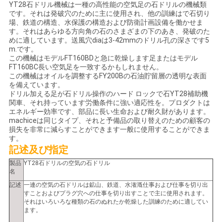
YT28石ドリル機械は一種の高性能の空気足の石ドリルの機械類
用
です。それは発破穴のために主に使用され、他の訓練はで石切り
場、鉄道の構造、水保護の構造および防衛計画設備を働かせま
を
す。それはあらゆる方向角の石のさまざまの下のあき、発破のた
めに適しています。送風穴diaは3-42mmのドリル孔の深さです5
要
m.です。
この機械はモデルFT160BDと急に乾燥します足またはモデル
求
FT160BC長い空気足を一致するかもしれません。
この機械はオイルを調整するFY200Bの石油貯留層の透明な表面
を備えています。
し
ドリル加える足が石ドリル操作のハード ロックで石YT28補助機
関車、それ持っています労働条件に強い適応性を。プロダクトは
な
エネルギー効率です、部品に長い生命および耐久財があります。
machiceは同じタイプ、それと予備品の取り替えのための顧客の
さ
損失を非常に減らすことができます一般に使用することができま
す。
い
記述及び指定
製品
YT28石ドリルの空気の石ドリル
名
地
記述
一連の空気の石ドリルは鉱山、鉄道、水潅漑仕事および仕事を切り出
すことおよびプラグ穴への仕事を切り出すことで主に使用されます。
図
それはいろいろな種類の石のぬれたか乾燥した訓練のために適してい
ます。