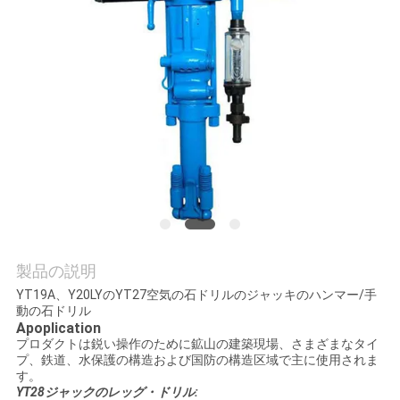
私
達
に
連
絡
し
な
製品の説明
さ
YT19A、Y20LYのYT27空気の石ドリルのジャッキのハンマー/手
動の石ドリル
い
Apoplication
プロダクトは鋭い操作のために鉱山の建築現場、さまざまなタイ
プ、鉄道、水保護の構造および国防の構造区域で主に使用されま
す。
引
YT28ジャックのレッグ・ドリル: