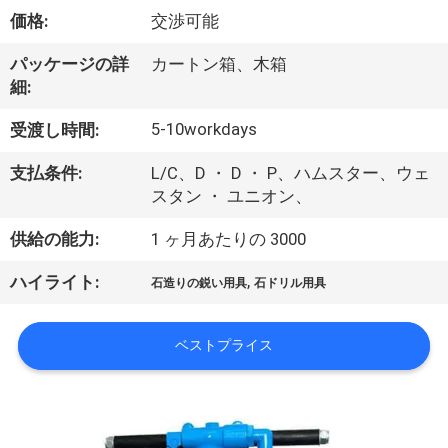
い
価格:
交渉可能
て
パッケージの詳
カートン箱、木箱
細:
工
5-10workdays
受渡し時間:
場
支払条件:
L/C、D ・ D ・ P、ハムスター、ウェ
旅
スタン ・ ユニオン、
行
供給の能力:
1 ヶ月あたりの 3000
,
ハイライト:
石造りの鋭い用具
石ドリル用具
品
質
ベストプライス
管
理